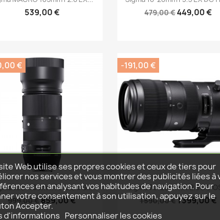
539,00 €
449,00 €
479,00 €
0,00 €
-191,00 €
site Web utilise ses propres cookies et ceux de tiers pour
liorer nos services et vous montrer des publicités liées à 
Aperçu rapide
Aperçu rapide


férences en analysant vos habitudes de navigation. Pour
gma 100-400mm F5-6.3 DG...
Sigma 70-200mm F2.8 DG OS
ner votre consentement à son utilisation, appuyez sur le
859,00 €
1 399,00 €
999,00 €
1 590,00 €
ton Accepter.
s d'informations
Personnaliser les cookies