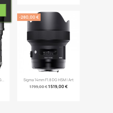
-280,00 €
Aperçu rapide

...
Sigma 14mm F1.8 DG HSM | Art
1 519,00 €
1 799,00 €