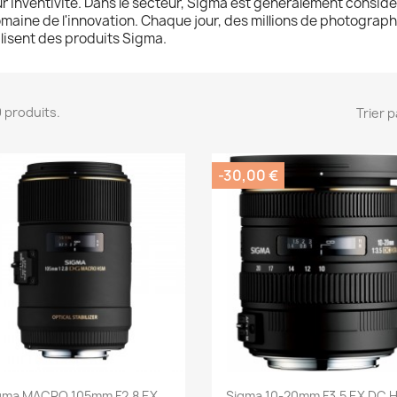
ur inventivité. Dans le secteur, Sigma est généralement consid
maine de l'innovation. Chaque jour, des millions de photographe
ilisent des produits Sigma.
 9 produits.
Trier p
-30,00 €
Aperçu rapide
Aperçu rapide


gma MACRO 105mm F2.8 EX...
Sigma 10-20mm F3.5 EX DC 