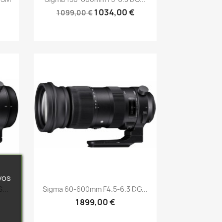
1 034,00 €
1 099,00 €
vos
Aperçu rapide

...
Sigma 60-600mm F4.5-6.3 DG...
1 899,00 €