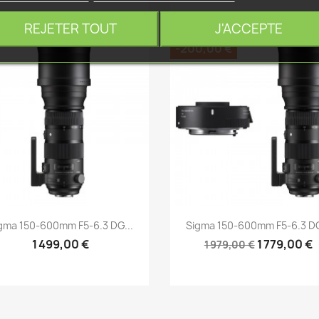
REJETER TOUT
J'ACCEPTE
-200,00 €
Aperçu rapide
Aperçu rapide


gma 150-600mm F5-6.3 DG...
Sigma 150-600mm F5-6.3 DG
1 499,00 €
1 779,00 €
1 979,00 €