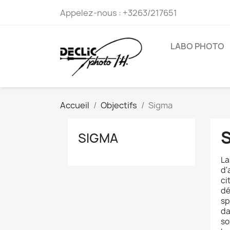
Appelez-nous :
+3263/217651
LABO PHOTO
Accueil
Objectifs
Sigma
SIGMA
La
d'
ci
dé
sp
da
so