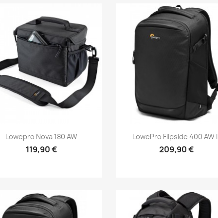
Aperçu rapide
Aperçu rapide


Lowepro Nova 180 AW
LowePro Flipside 400 AW II
119,90 €
209,90 €