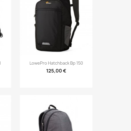
Aperçu rapide

I
LowePro Hatchback Bp 150
125,00 €