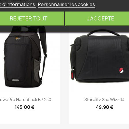
s d'informations
Personnaliser les cookies
REJETER TOUT
J'ACCEPTE
Aperçu rapide
Aperçu rapide


LowePro Hatchback BP 250
Starblitz Sac Wizz 14
145,00 €
49,90 €