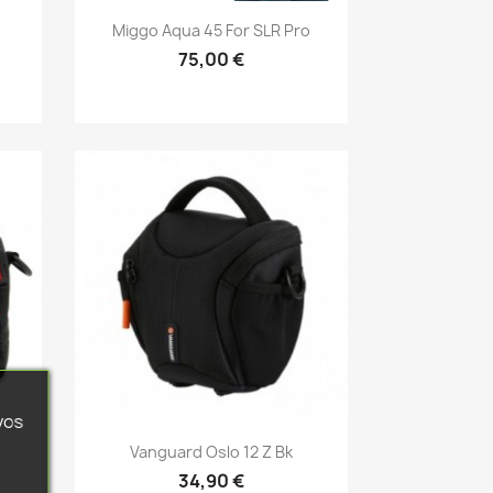
Aperçu rapide

Miggo Aqua 45 For SLR Pro
75,00 €
vos
Aperçu rapide

Vanguard Oslo 12 Z Bk
34,90 €