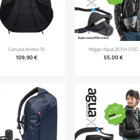
Aperçu rapide
Aperçu rapide


Caruba Andex 10
Miggo Aqua 25 For CSC
109,90 €
55,00 €