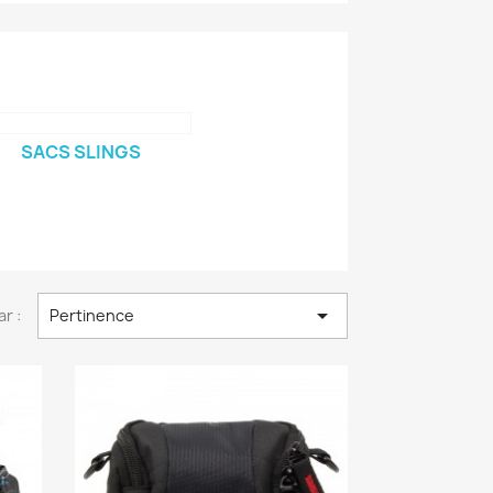
SACS SLINGS

ar :
Pertinence