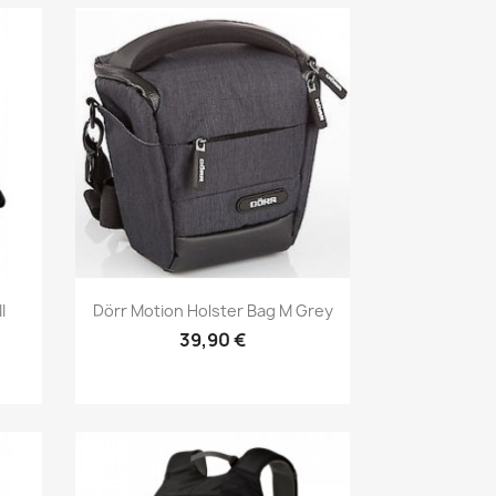
Aperçu rapide

I
Dörr Motion Holster Bag M Grey
39,90 €