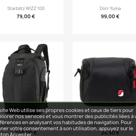
Aperçu rapide
Aperçu rapide


Starblitz WIZZ 100
Dörr Yuma
79,00 €
99,00 €
site Web utilise ses propres cookies et ceux de tiers pour
liorer nos services et vous montrer des publicités liées à 
férences en analysant vos habitudes de navigation. Pour
Aperçu rapide
Aperçu rapide


LowePro Flipside 500 AW
Starblitz Sac Wizz 9
ner votre consentement à son utilisation, appuyez sur le
249,00 €
24,90 €
ton Accepter.