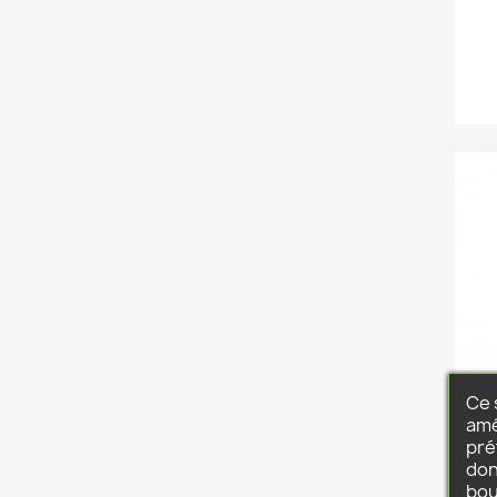
Ce 
amé
pré
don
bou