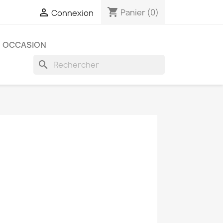
shopping_cart

Panier
(0)
Connexion
OCCASION
search