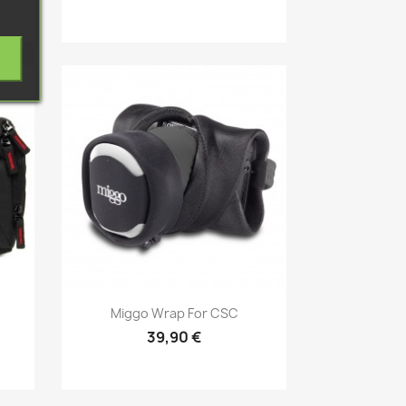
Aperçu rapide

Miggo Wrap For CSC
39,90 €