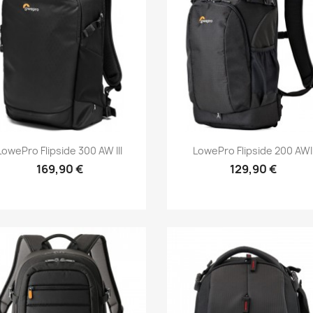
Aperçu rapide
Aperçu rapide


LowePro Flipside 300 AW III
LowePro Flipside 200 AWI
169,90 €
129,90 €