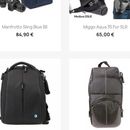
Aperçu rapide
Aperçu rapide


Manfrotto Sling Blue BII
Miggo Aqua 35 For SLR
84,90 €
65,00 €