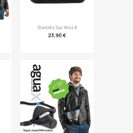
Aperçu rapide

Starblitz Sac Wizz 8
23,90 €