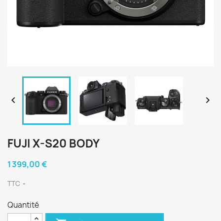


FUJI X-S20 BODY
1 399,00 €
TTC
Quantité