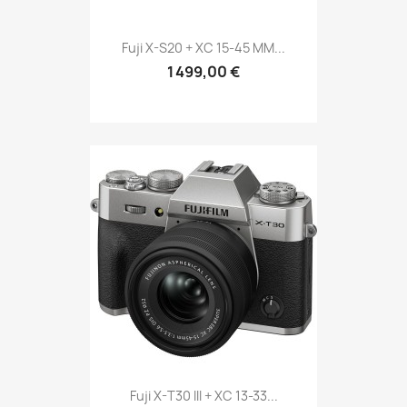
Fuji X-S20 + XC 15-45 MM...
1 499,00 €
Fuji X-T30 III + XC 13-33...