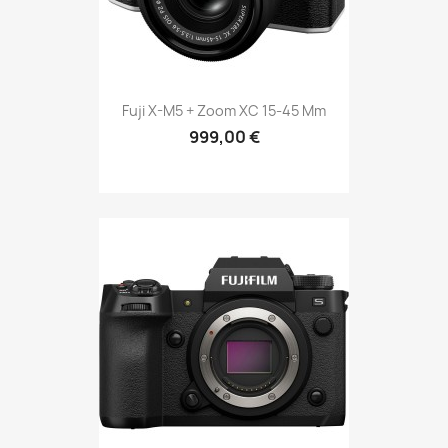
Fuji X-M5 + Zoom XC 15-45 Mm
999,00 €