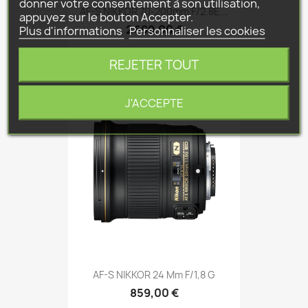
donner votre consentement à son utilisation,
AF-S NIKKOR 70-200mm F/2.8E...
appuyez sur le bouton Accepter.
2 699,00 €
Plus d'informations
Personnaliser les cookies
REJETER TOUT
J'ACCEPTE
AF-S NIKKOR 24 Mm F/1,8 G
859,00 €