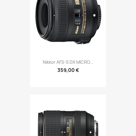
Nikkor AFS-S DX MICRO...
359,00 €