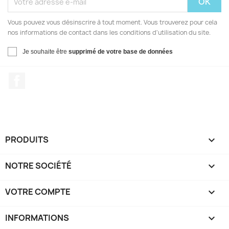
Vous pouvez vous désinscrire à tout moment. Vous trouverez pour cela
nos informations de contact dans les conditions d'utilisation du site.
Je souhaite être
supprimé de votre base de données
Facebook
PRODUITS

NOTRE SOCIÉTÉ

VOTRE COMPTE

INFORMATIONS
keyboard_arrow_down