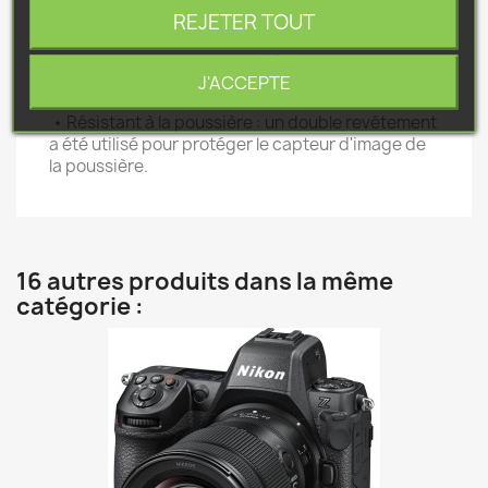
du sujet
REJETER TOUT
• Deux emplacements pour cartes mémoire : l'un
prend en charge les cartes SD et l'autre les cartes
J'ACCEPTE
micro SD
• Résistant à la poussière : un double revêtement
a été utilisé pour protéger le capteur d'image de
la poussière.
16 autres produits dans la même
catégorie :