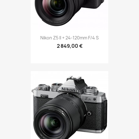
Nikon Z5 II + 24-120mm F/4 S
2 849,00 €