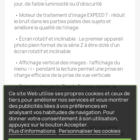
jour, de faible luminosité ou d'obscurité
• Moteur de traitement d'image EXPEED 7 : réduit
le bruit dans les parties plates des sujets et
améliore la qualité de l'image
• Écran rotatif et inclinable : Le premier appareil
photo plein format de la série Z à être doté d'un
écran rotatif et inclinable
• Affichage vertical des images : l'affichage du
menu <i> pendant la lecture permet une prise en
charge efficace de la prise de vue verticale
• Prise en charge du Touch-Fn pour ajuster la
zone de mise au point tout en cadrant les photos
Ce site Web utilise ses propres cookies et ceux de
dans le viseur
tiers pour améliorer nos services et vous montrer
des publicités liées à vos préférences en
• Prise de vue en continu à grande vitesse
analysant vos habitudes de navigation. Pour
(jusqu'à 30 ips)
donner votre consentement à son utilisation,
appuyez sur le bouton Accepter.
• Picture Control : pour des portraits aux tons
Plus d'informations
Personnaliser les cookies
riches qui capturent mieux les détails de la teinte