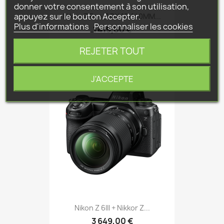
donner votre consentement à son utilisation,
appuyez sur le bouton Accepter.
Nikon Z Fc + Z DX 18-140MM...
Plus d'informations
Personnaliser les cookies
1 419,00 €
REJETER TOUT
J'ACCEPTE
Nikon Z 6III + Nikkor Z...
3 649,00 €