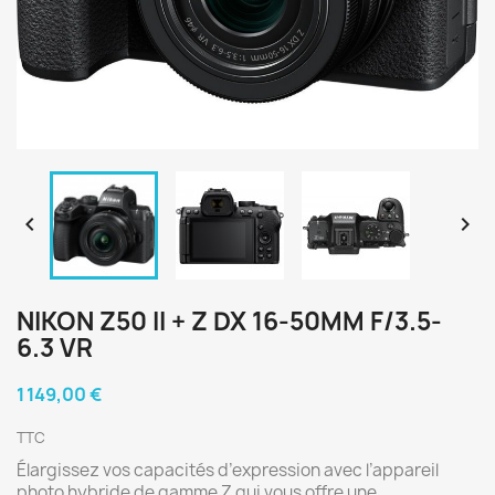


NIKON Z50 II + Z DX 16-50MM F/3.5-
6.3 VR
1 149,00 €
TTC
Élargissez vos capacités d’expression avec l’appareil
photo hybride de gamme Z qui vous offre une